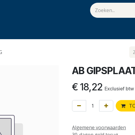
van Hulst
Vacatures
Contact
.
G
AB GIPSPLAA
€
18,22
Exclusief btw
TO
Algemene voorwaarden
30-dagen geld terug