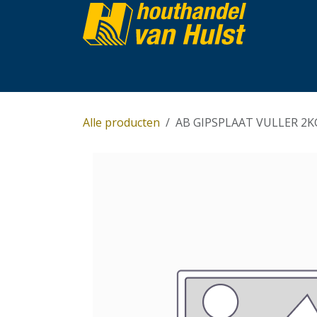
Overslaan naar inhoud
Home
Partijhandel
Assortiment
Over 
Alle producten
AB GIPSPLAAT VULLER 2K