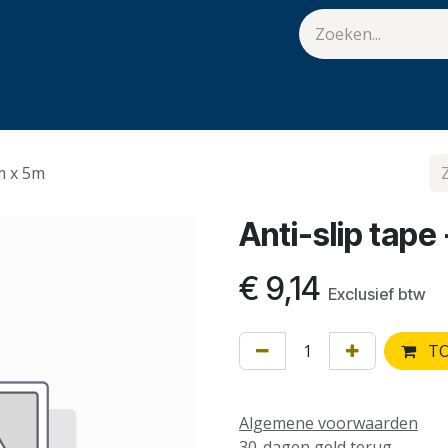
van Hulst
Vacatures
Contact
.
m x 5m
Anti-slip tap
€
9,14
Exclusief btw
TO
Algemene voorwaarden
30-dagen geld terug