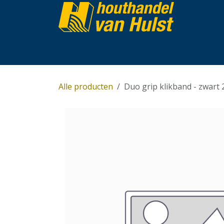
Overslaan naar inhoud
Home
Partijhandel
Assortiment
Over 
Alle producten
Duo grip klikband - zwart