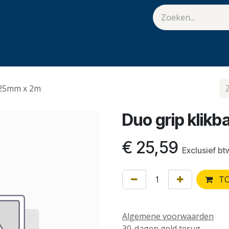
van Hulst
Vacatures
Contact
.
 25mm x 2m
Duo grip klik
€
25,59
Exclusief bt
TO
Algemene voorwaarden
30-dagen geld terug