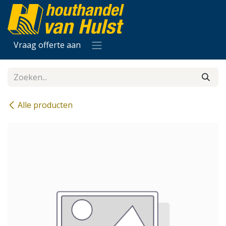
Overslaan naar inhoud
Vraag offerte aan
Alle producten