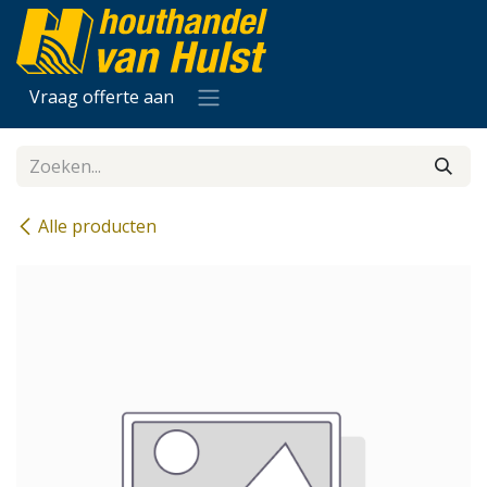
Overslaan naar inhoud
Vraag offerte aan
Alle producten