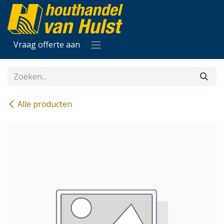
Overslaan naar inhoud
Vraag offerte aan
Alle producten