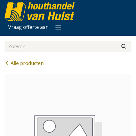
Overslaan naar inhoud
Vraag offerte aan
Alle producten