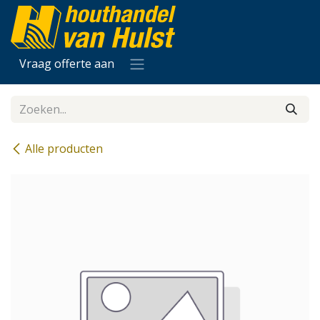
Overslaan naar inhoud
Vraag offerte aan
Alle producten