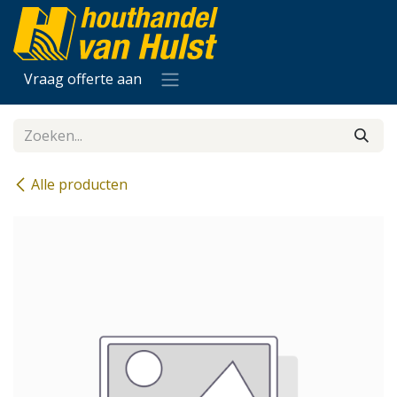
Overslaan naar inhoud
Vraag offerte aan
Alle producten