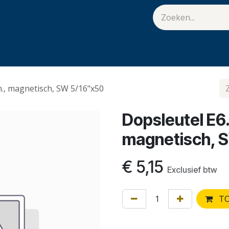
van Hulst
Vacatures
Contact
.
n., magnetisch, SW 5/16"x50
Dopsleutel E6.
magnetisch, 
€
5,15
Exclusief btw
TO