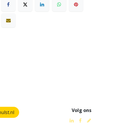
Volg ons
lst.nl