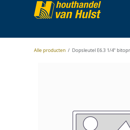
Overslaan naar inhoud
Home
Partijhandel
Assortiment
Over 
Alle producten
Dopsleutel E6.3 1/4" bitop