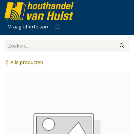
Overslaan naar inhoud
Vraag offerte aan
Alle producten