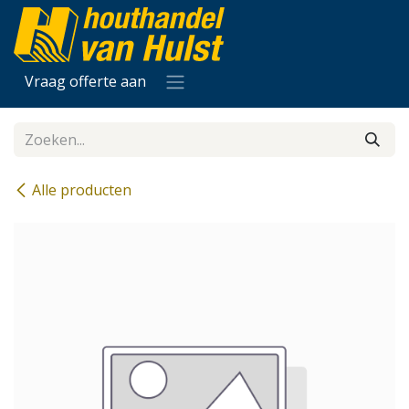
Overslaan naar inhoud
Vraag offerte aan
Alle producten