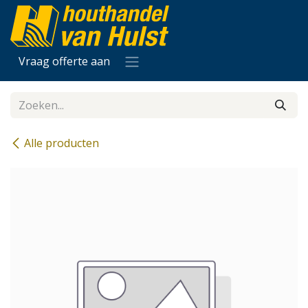
Overslaan naar inhoud
Vraag offerte aan
Alle producten