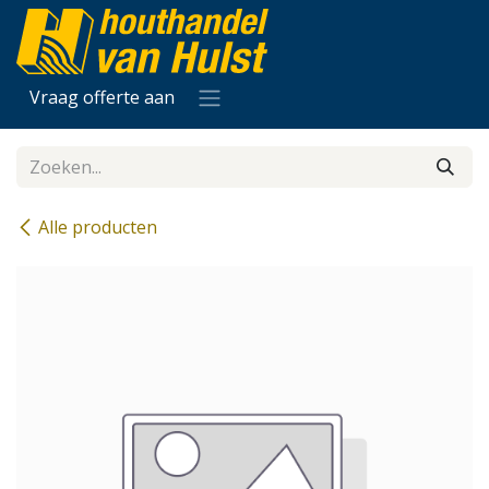
Overslaan naar inhoud
Vraag offerte aan
Alle producten