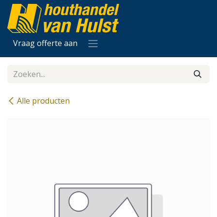
Overslaan naar inhoud
Vraag offerte aan
Alle producten