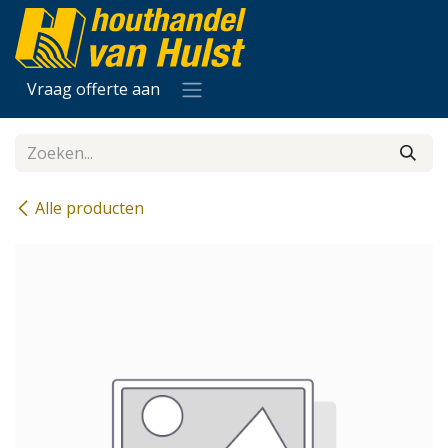
Overslaan naar inhoud
Vraag offerte aan
Alle producten