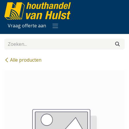
Overslaan naar inhoud
Vraag offerte aan
Alle producten