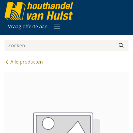
Overslaan naar inhoud
Vraag offerte aan
Alle producten