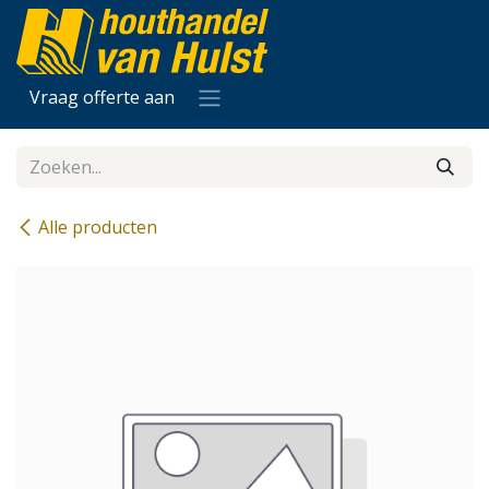
Overslaan naar inhoud
Vraag offerte aan
Alle producten