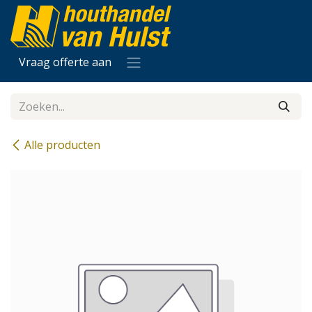
Overslaan naar inhoud
Vraag offerte aan
Alle producten