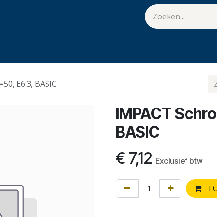
van Hulst
Vacatures
Contact
.
=50, E6.3, BASIC
IMPACT Schroef
BASIC
€
7,12
Exclusief btw
TO