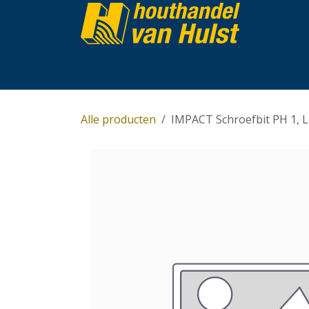
Overslaan naar inhoud
Home
Partijhandel
Assortiment
Over 
Alle producten
IMPACT Schroefbit PH 1, L