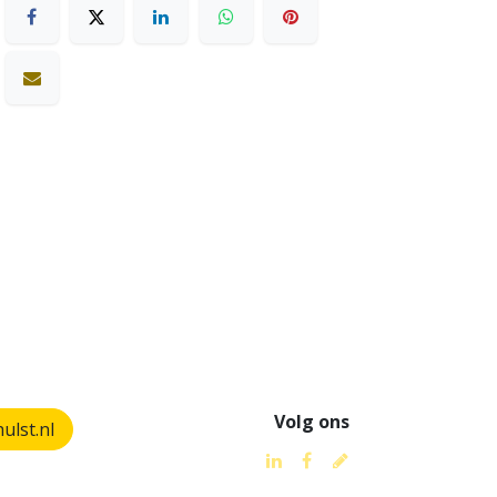
Volg ons
lst.nl