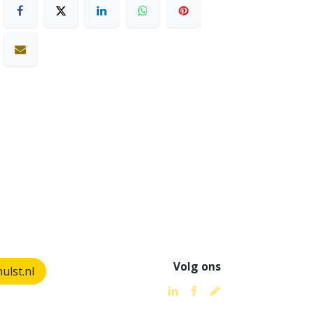
Volg ons
lst.nl