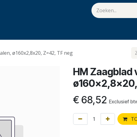
van Hulst
Vacatures
Contact
.
len, ø160x2,8x20, Z=42, TF neg
HM Zaagblad 
ø160x2,8x20,
€
68,52
Exclusief bt
TO