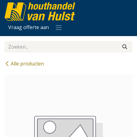
Overslaan naar inhoud
Vraag offerte aan
Alle producten