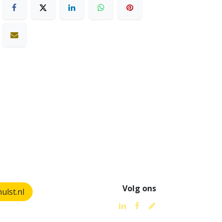
Volg ons
lst.nl