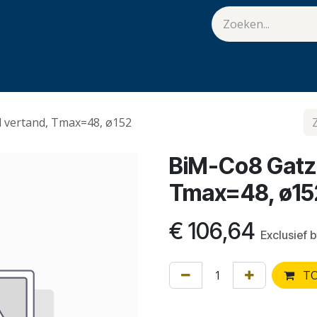
van Hulst
Vacatures
Contact
.
 vertand, Tmax=48, ø152
BiM-Co8 Gatza
Tmax=48, ø15
€
106,64
Exclusief 
TO