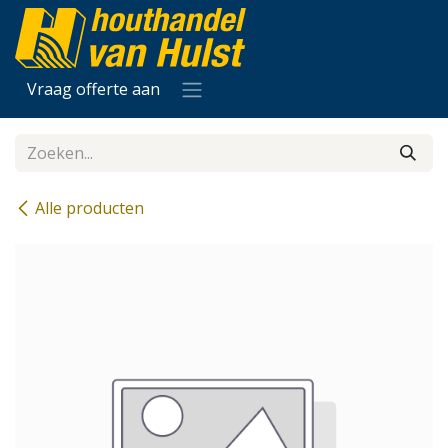
Overslaan naar inhoud
Vraag offerte aan
Alle producten