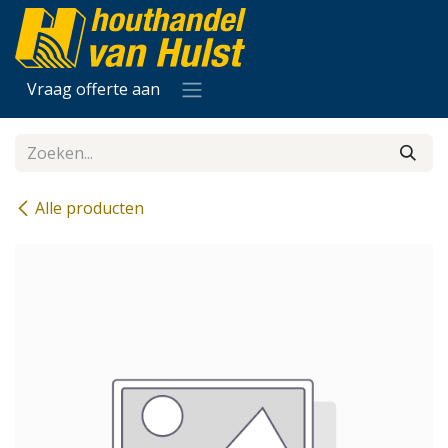
Overslaan naar inhoud
Vraag offerte aan
Alle producten