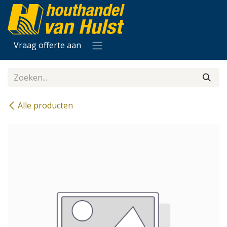
Overslaan naar inhoud
Vraag offerte aan
Alle producten