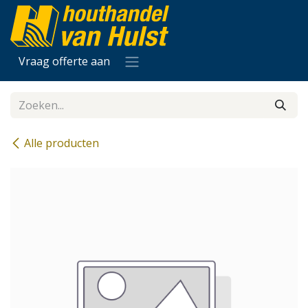
Overslaan naar inhoud
Vraag offerte aan
Alle producten