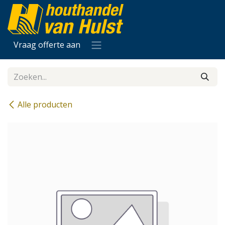
Overslaan naar inhoud
Vraag offerte aan
Alle producten