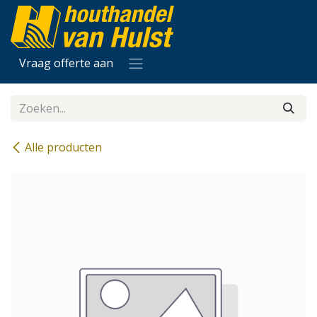
Overslaan naar inhoud
Vraag offerte aan
Alle producten