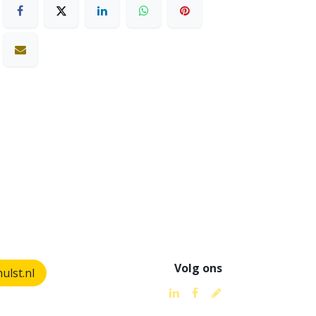
Volg ons
lst.nl