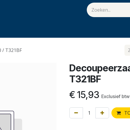
van Hulst
Vacatures
Contact
.
 / T321BF
Decoupeerzaa
T321BF
€
15,93
Exclusief btw
TO