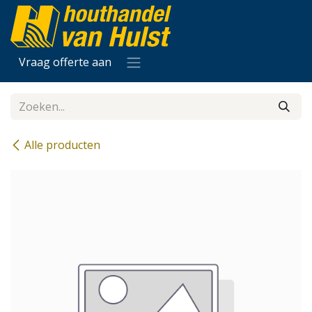
Overslaan naar inhoud
Vraag offerte aan
Alle producten