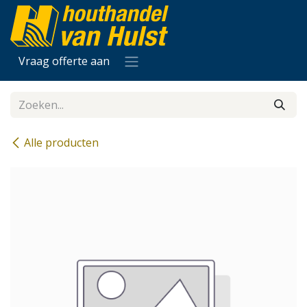
Overslaan naar inhoud
Vraag offerte aan
Alle producten