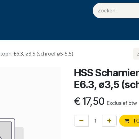
van Hulst
Vacatures
Contact
.
opn. E6.3, ø3,5 (schroef ø5-5,5)
HSS Scharnier
E6.3, ø3,5 (sc
€
17,50
Exclusief btw
TO