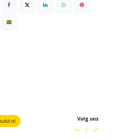
Volg ons
lst.nl