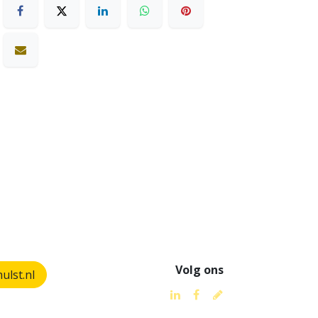
Volg ons
lst.nl