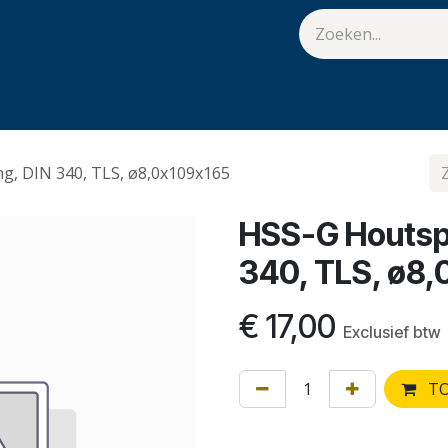
van Hulst
Vacatures
Contact
.
g, DIN 340, TLS, ø8,0x109x165
HSS-G Houtspi
340, TLS, ø8
€
17,00
Exclusief btw
TO