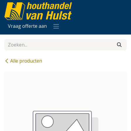
Overslaan naar inhoud
Vraag offerte aan
Alle producten