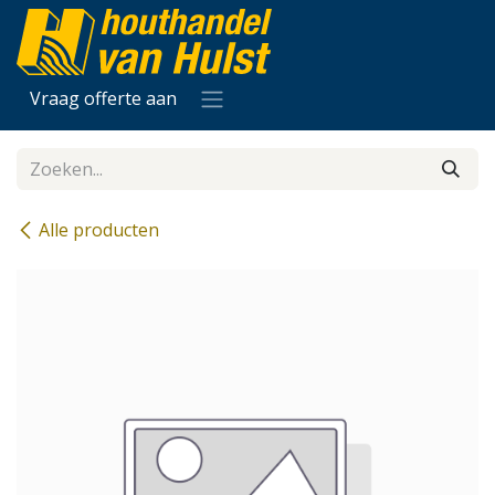
Overslaan naar inhoud
Vraag offerte aan
Alle producten