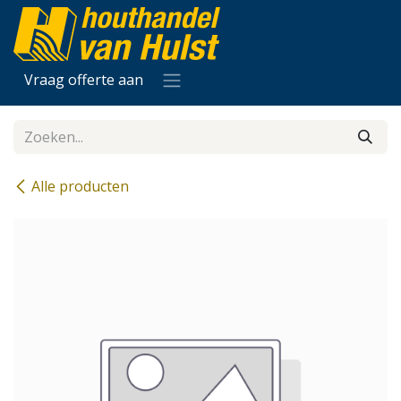
Overslaan naar inhoud
Vraag offerte aan
Alle producten