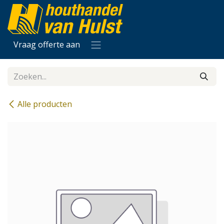
Overslaan naar inhoud
Vraag offerte aan
Alle producten