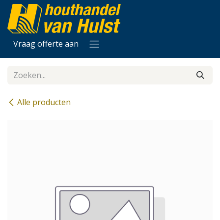
Overslaan naar inhoud
Vraag offerte aan
Alle producten