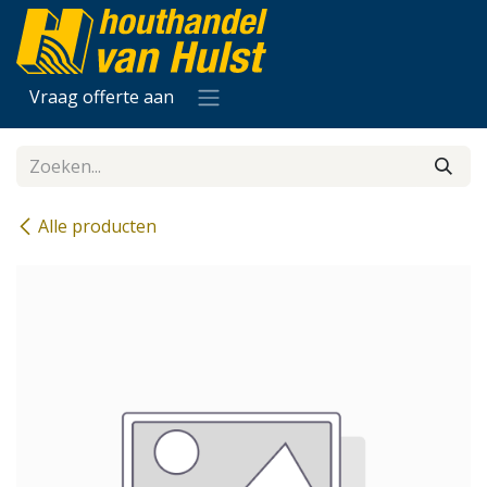
Overslaan naar inhoud
Vraag offerte aan
Alle producten