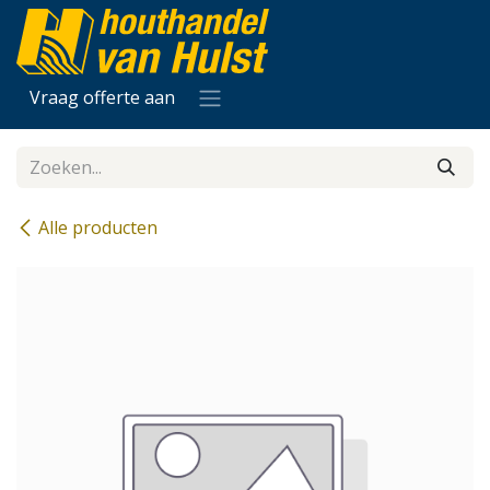
Overslaan naar inhoud
Vraag offerte aan
Alle producten