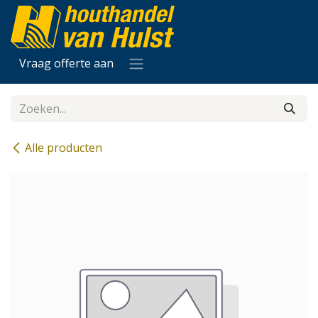
Overslaan naar inhoud
Vraag offerte aan
Alle producten