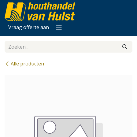
Overslaan naar inhoud
Vraag offerte aan
Alle producten