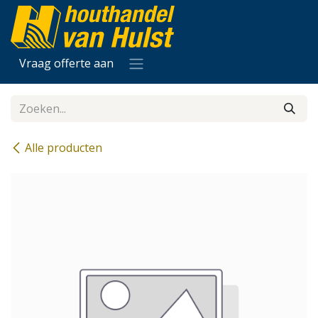
Overslaan naar inhoud
Vraag offerte aan
Alle producten