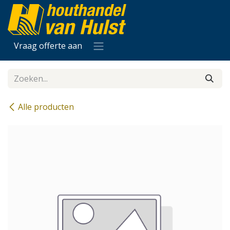
Overslaan naar inhoud
Vraag offerte aan
Alle producten