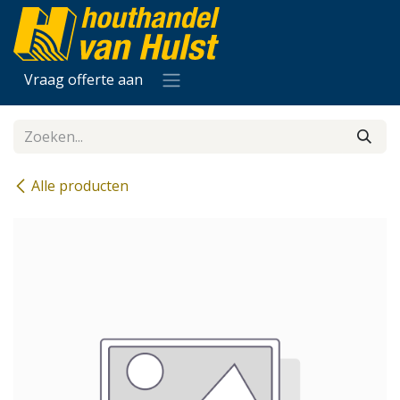
Overslaan naar inhoud
Vraag offerte aan
Alle producten