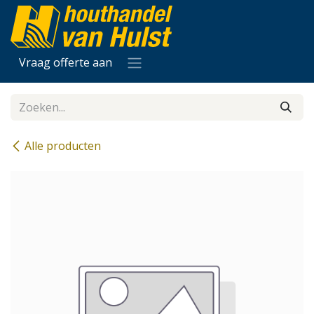
Overslaan naar inhoud
Vraag offerte aan
Alle producten