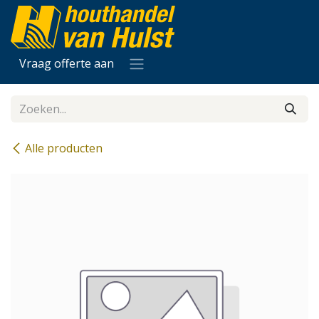
Overslaan naar inhoud
Vraag offerte aan
Alle producten