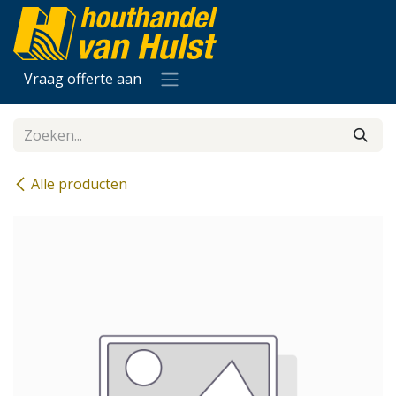
Overslaan naar inhoud
Vraag offerte aan
Alle producten